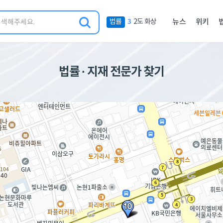
금
검
네
4
법률
강요죄
뉴스
위키
주
색
비
인
게
기
이
키
션
법률 · 지재 전문가 찾기
워
메
드
뉴
5
법률
토지 사용료에 대한 부당 이득금 소멸 시효 기간은 얼마인가요?