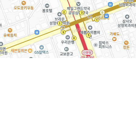
50m
사
개인정보처리방침
회사소개
이용약관
이