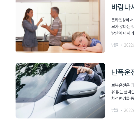
바람나서
온라인상에서 
모가 많다는 
방안에 대해 개
법률
2022
난폭운전
보복운전은 의
유 없는 클랙
차선변경을 통
법률
2022