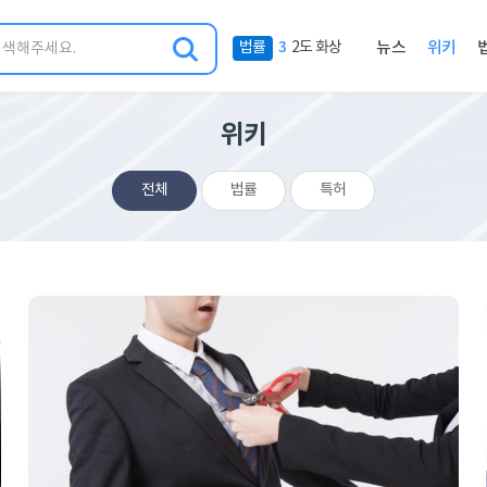
금
검
네
3
법률
2도 화상
뉴스
위키
주
색
비
인
게
기
이
위키
키
션
워
메
드
전체
법률
특허
뉴
4
법률
송전