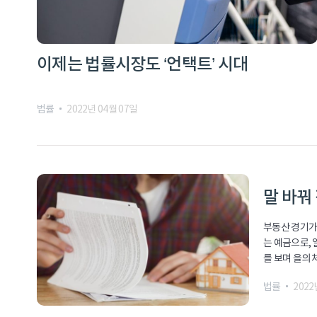
이제는 법률시장도 ‘언택트’ 시대
법률
2022년 04월 07일
말 바꿔
부동산 경기가
는 예금으로,
를 보며 을의
법률
2022