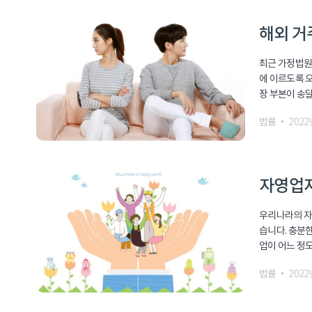
해외 거
최근 가정법원 
에 이르도록 
장 부본이 송달
법률
2022
자영업자
우리나라의 자영
습니다. 충분
업이 어느 정도
법률
2022