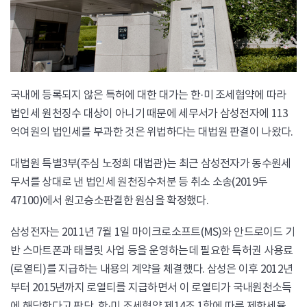
국내에 등록되지 않은 특허에 대한 대가는 한·미 조세협약에 따라
법인세 원천징수 대상이 아니기 때문에 세무서가 삼성전자에 113
억여원의 법인세를 부과한 것은 위법하다는 대법원 판결이 나왔다.
대법원 특별3부(주심 노정희 대법관)는 최근 삼성전자가 동수원세
무서를 상대로 낸 법인세 원천징수처분 등 취소 소송(2019두
47100)에서 원고승소판결한 원심을 확정했다.
삼성전자는 2011년 7월 1일 마이크로소프트(MS)와 안드로이드 기
반 스마트폰과 태블릿 사업 등을 운영하는데 필요한 특허권 사용료
(로열티)를 지급하는 내용의 계약을 체결했다. 삼성은 이후 2012년
부터 2015년까지 로열티를 지급하면서 이 로열티가 국내원천소득
에 해당한다고 판단, 한·미 조세협약 제14조 1항에 따른 제한세율