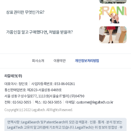
상표권이란 무엇인가요?
가품인걸 알고 구매했다면, 처벌을 받을까?
사
이
개인정보처리방침
회사소개
이용약관
트
정
리걸테크(주)
보
대표이사 : 정인호
사업자등록번호 : 853-86-00261
통신판매업번호: 제2023-서울성동-0469호
서울 성동구 성수일로77, 1113호(서울숲 IT 밸리) (우)04790
전화 : 02-562-5055
팩스 : 02-563-5055
이메일 :
customer@legaltech.co.kr
Copyright (c) 2022 Legaltech. All Rights Reserved.
면책사항 : LegalSearch 및 PatentSearch의 모든 검색결과 · 인용 · 통계 · 분석 정보는
LegalTech 고유의 알고리즘에 기초하고 있습니다.
LegalTech는 위 정보의 정합성 · 무