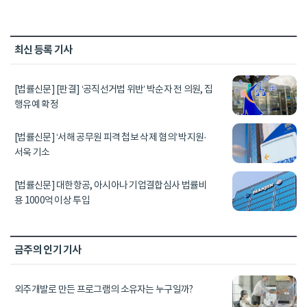
최신 등록 기사
[법률신문] [판결] ‘공직선거법 위반’ 박순자 전 의원, 집
행유예 확정
[법률신문] ‘서해 공무원 피격 첩보 삭제 혐의’ 박지원·
서욱 기소
[법률신문] 대한항공, 아시아나 기업결합심사 법률비
용 1000억 이상 투입
금주의 인기 기사
외주개발로 만든 프로그램의 소유자는 누구일까?