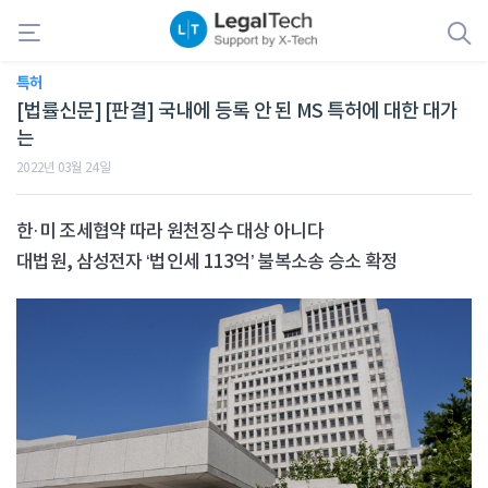
특허
[법률신문] [판결] 국내에 등록 안 된 MS 특허에 대한 대가
는
2022년 03월 24일
한·미 조세협약 따라 원천징수 대상 아니다
대법원, 삼성전자 ‘법인세 113억’ 불복소송 승소 확정