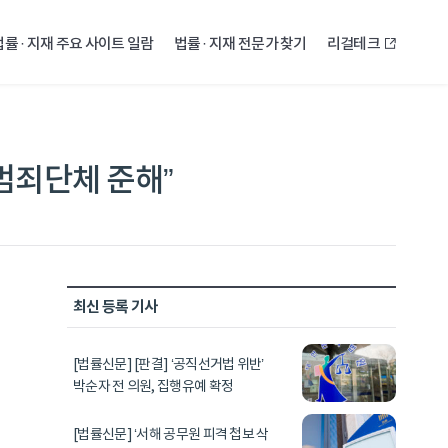
법률 · 지재 주요 사이트 일람
법률 · 지재 전문가 찾기
리걸테크
…범죄단체 준해”
최신 등록 기사
[법률신문] [판결] ‘공직선거법 위반’
박순자 전 의원, 집행유예 확정
[법률신문] ‘서해 공무원 피격 첩보 삭