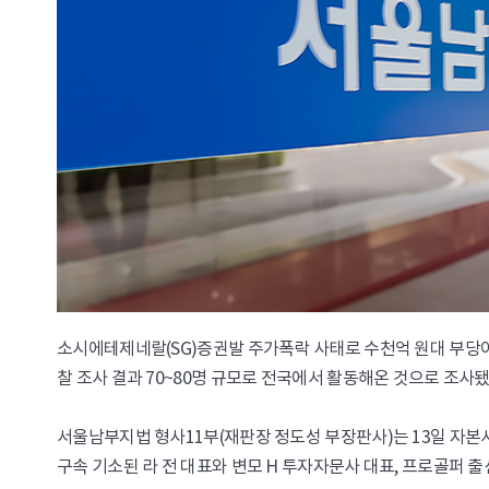
소시에테제네랄(SG)증권발 주가폭락 사태로 수천억 원대 부당이
찰 조사 결과 70~80명 규모로 전국에서 활동해온 것으로 조사
서울남부지법 형사11부(재판장 정도성 부장판사)는 13일 자
구속 기소된 라 전 대표와 변모 H 투자자문사 대표, 프로골퍼 출신