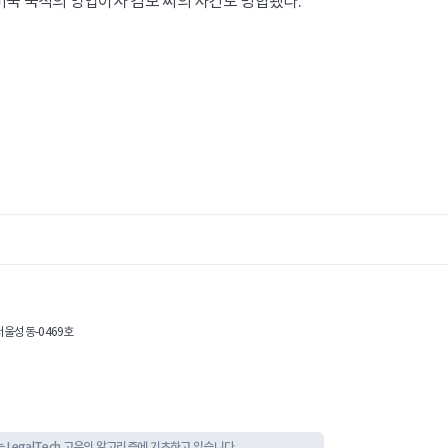
 미국 국적의 영업이사 김모 씨의 사건도 병합됐다.
서울성동-0469호
 정보는 LegalTech 고유의 알고리즘에 기초하고 있습니다.