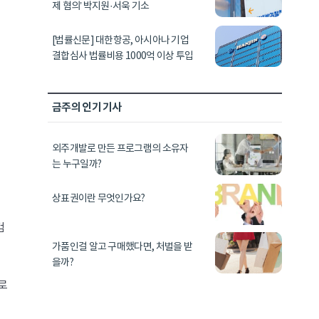
제 혐의’ 박지원·서욱 기소
[법률신문] 대한항공, 아시아나 기업
결합심사 법률비용 1000억 이상 투입
금주의 인기 기사
외주개발로 만든 프로그램의 소유자
는 누구일까?
상표권이란 무엇인가요?
검
가품인걸 알고 구매했다면, 처벌을 받
을까?
로