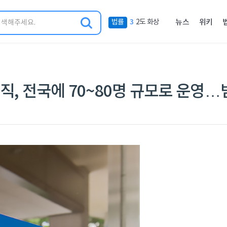
금
검
네
3
법률
2도 화상
뉴스
위키
주
색
비
인
게
기
이
키
션
워
메
조직, 전국에 70~80명 규모로 운영
드
뉴
4
법률
강요죄