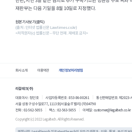
한편, 지난 3일 같은 혐의로 추가 구속기소된 병원장 주모 씨와
재판부는 다음 기일을 8월 10일로 지정했다.
원본기사보기(클릭)
(출처 : 인터넷 법률신문 Lawtimes.co.kr)
<저작권자(c) 법률신문 – 무단 전재 . 재배포 금지>
사
개인정보처리방침
회사소개
이용약관
이
트
정
리걸테크(주)
보
대표이사 : 정인호
사업자등록번호 : 853-86-00261
통신판매업번호: 제2023-
서울 성동구 성수일로77, 1113호(서울숲 IT 밸리) (우)04790
전화 : 02-562-5055
팩스 : 02-563-5055
이메일 :
customer@legaltech.co.kr
Copyright (c) 2022 Legaltech. All Rights Reserved.
면책사항 : LegalSearch 및 PatentSearch의 모든 검색결과 · 인용 · 통계 · 분석