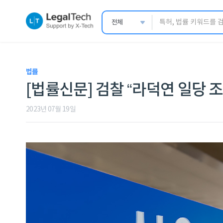
전체
법률
[법률신문] 검찰 “라덕연 일당 
2023년 07월 19일