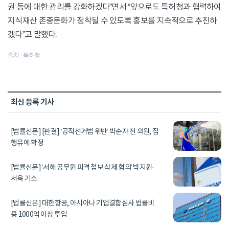
권 등에 대한 관리를 강화하겠다”면서 “앞으로도 특허청과 협력하여
지식재산 존중문화가 정착될 수 있도록 홍보를 지속적으로 추진하
겠다”고 말했다.
출처 : 특허청
최신 등록 기사
[법률신문] [판결] ‘공직선거법 위반’ 박순자 전 의원, 집
행유예 확정
[법률신문] ‘서해 공무원 피격 첩보 삭제 혐의’ 박지원·
서욱 기소
[법률신문] 대한항공, 아시아나 기업결합심사 법률비
용 1000억 이상 투입