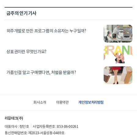
금주의 인기 기사
외주개발로 만든 프로그램의 소유자는 누구일까?
상표권이란 무엇인가요?
가품인걸 알고 구매했다면, 처벌을 받을까?
사
이
개인정보처리방침
회사소개
이용약관
트
정
리걸테크(주)
보
대표이사 : 정인호
사업자등록번호 : 853-86-00261
통신판매업번호: 제2023-서울성동-0469호