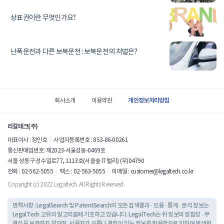
상표권이란 무엇인가요?
난폭운전과 다른 보복운전 : 보복운전의 처벌은?
사
이
개인정보처리방침
회사소개
이용약관
트
정
리걸테크(주)
보
대표이사 : 정인호
사업자등록번호 : 853-86-00261
통신판매업번호: 제2023-서울성동-0469호
서울 성동구 성수일로77, 1113호(서울숲 IT 밸리) (우)04790
전화 : 02-562-5055
팩스 : 02-563-5055
이메일 :
customer@legaltech.co.kr
Copyright (c) 2022 Legaltech. All Rights Reserved.
면책사항 : LegalSearch 및 PatentSearch의 모든 검색결과 · 인용 · 통계 · 분석 정보는
LegalTech 고유의 알고리즘에 기초하고 있습니다.
LegalTech는 위 정보의 정합성 · 무
결성을 보증하지 않으며, 사용자가 오류나 결함이 있는 정보를 활용함으로 인하여 발생한