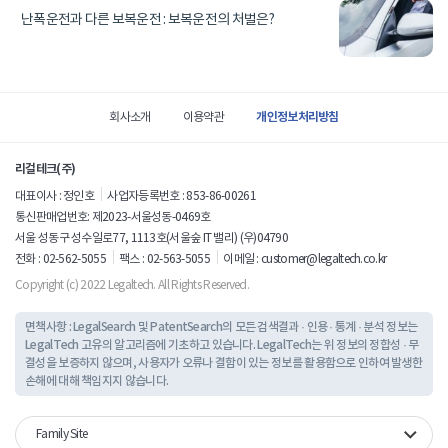
난폭운전과 다른 보복운전 : 보복운전의 처벌은?
사
이
개인정보처리방침
회사소개
이용약관
트
정
리걸테크(주)
보
대표이사 : 정인호
사업자등록번호 : 853-86-00261
통신판매업번호: 제2023-서울성동-0469호
서울 성동구 성수일로77, 1113호(서울숲 IT 밸리) (우)04790
전화 : 02-562-5055
팩스 : 02-563-5055
이메일 :
customer@legaltech.co.kr
Copyright (c) 2022 Legaltech. All Rights Reserved.
면책사항 : LegalSearch 및 PatentSearch의 모든 검색결과 · 인용 · 통계 · 분석 정보는
LegalTech 고유의 알고리즘에 기초하고 있습니다.
LegalTech는 위 정보의 정합성 · 무
결성을 보증하지 않으며, 사용자가 오류나 결함이 있는 정보를 활용함으로 인하여 발생한
손해에 대해 책임지지 않습니다.
Family Site